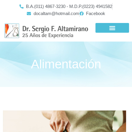
Ir
B.A.(011) 4867-3230 - M.D.P.(0223) 4941582
al
docaltam@hotmail.com
Facebook
contenido
Alimentación